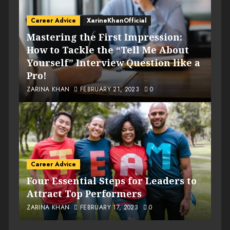
Career Advice
XarineKhanOfficial
Mastering the First Impression:
How to Tackle the “Tell Me About
Yourself” Interview Question like a
Pro!
ZARINA KHAN
FEBRUARY 21, 2023
0
Career Advice
Four Essential Steps for Leaders to
Attract Top Performers
ZARINA KHAN
FEBRUARY 17, 2023
0