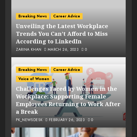
Breaking News
Career Advice
Unveiling the Latest Workplace
Trends You Can’t Afford to Miss
According to LinkedIn
ZARINA KHAN
MARCH 26, 2023
0
Breaking News
Career Advice
Voice of Women
Challenges Faced by Women in the
Workplace: Supporting Female
Employees Returning to Work After
a Break
PK_NEWSDESK
FEBRUARY 26, 2023
0