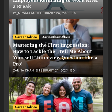
Employees Returning to Work After
a Break
PK_NEWSDESK
FEBRUARY 26, 2023
0
Career Advice
XarineKhanOfficial
Mastering the First Impression:
How to Tackle the “Tell Me About
Yourself” Interview Question like a
Pro!
ZARINA KHAN
FEBRUARY 21, 2023
0
Career Advice