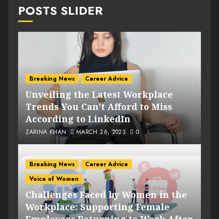
POSTS SLIDER
Breaking News
Career Advice
Unveiling the Latest Workplace
Trends You Can’t Afford to Miss
According to LinkedIn
ZARINA KHAN
MARCH 26, 2023
0
Breaking News
Career Advice
Voice of Women
Challenges Faced by Women in the
Workplace: Supporting Female