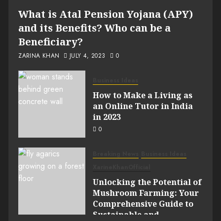
What is Atal Pension Yojana (APY)
and its Benefits? Who can be a
Beneficiary?
ZARINA KHAN
JULY 4, 2023
0
Business Ideas
How to Make a Living as
an Online Tutor in India
in 2023
0
Breaking News
Business Ideas
XarineKhanOfficial
Unlocking the Potential of
Mushroom Farming: Your
Comprehensive Guide to
Sustainable and