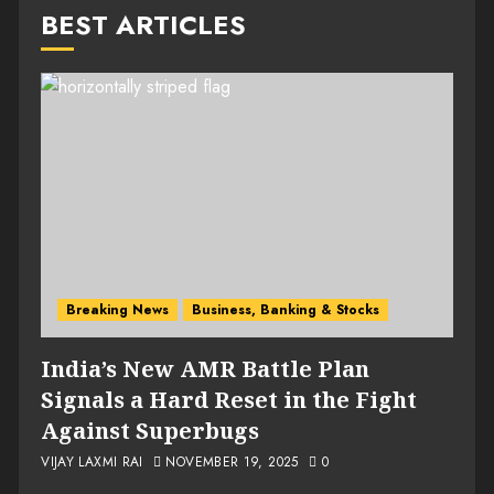
Profitable Cultivation
BEST ARTICLES
0
Breaking News
Business, Banking & Stocks
India’s New AMR Battle Plan
Signals a Hard Reset in the Fight
Against Superbugs
VIJAY LAXMI RAI
NOVEMBER 19, 2025
0