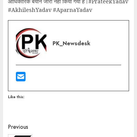
आधिकारिक बयान जारी नहीं किया गया है।#PrateekYadav
#AkhileshYadav #AparnaYadav
PK_Newsdesk
Like this:
Previous