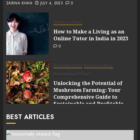
ZARINA KHAN
JULY 4, 2023
0
Business Ideas
How to Make a Living as an
Online Tutor in India in 2023
0
Breaking News
Business Ideas
XarineKhanOfficial
Unlocking the Potential of
Mushroom Farming: Your
Comprehensive Guide to
Sustainable and Profitable
Cultivation
BEST ARTICLES
0