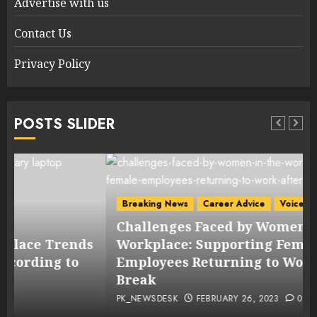
Advertise with us
Contact Us
Privacy Policy
POSTS SLIDER
Breaking News
Career Advice
Voice of Women
Challenges Faced by Women in the
s
Workplace: Supporting Female
Employees Returning to Work After a
Break
PK_NEWSDESK
FEBRUARY 26, 2023
0