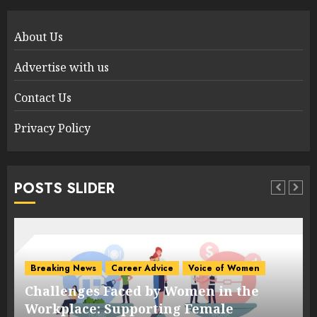
About Us
Advertise with us
Contact Us
Privacy Policy
POSTS SLIDER
Breaking News
Career Advice
Voice of Women
Challenges Faced by Women in the
s
Workplace: Supporting Female