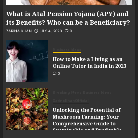
What is Atal Pension Yojana (APY) and
its Benefits? Who can be a Beneficiary?
ZARINA KHAN
JULY 4, 2023
0
Business Ideas
How to Make a Living as an
Online Tutor in India in 2023
0
Breaking News
Business Ideas
XarineKhanOfficial
Unlocking the Potential of
Mushroom Farming: Your
Comprehensive Guide to
Sustainable and Profitable
Cultivation