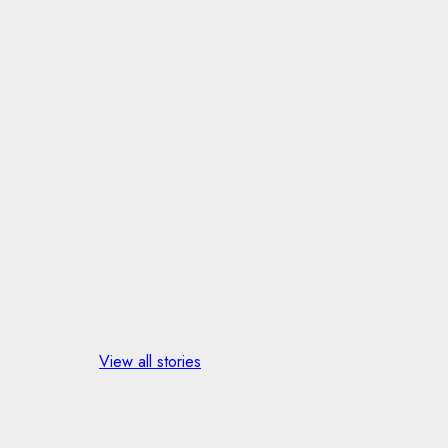
Quote of the
day
View all stories