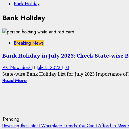
Bank Holiday
Bank Holiday
Breaking News
Bank Holiday in July 2023: Check State-wise 
PK_Newsdesk
July 4, 2023
0
State-wise Bank Holiday List for July 2023 Importance o
Read More
What does 7
L
Days of
C
Valentine
S
means?
Q
Trending
Unveiling the Latest Workplace Trends You Can’t Afford to Miss 