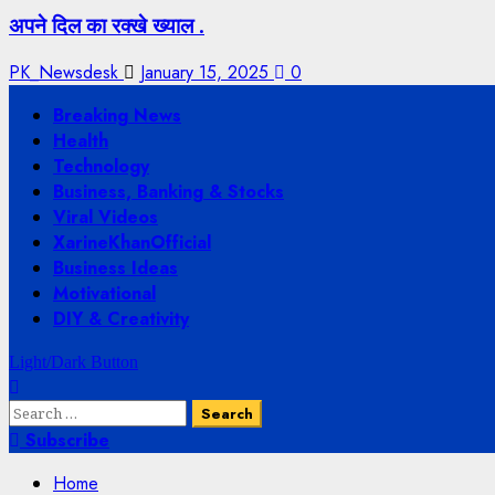
अपने दिल का रक्खे ख्याल .
PK_Newsdesk
January 15, 2025
0
Breaking News
Health
Technology
Business, Banking & Stocks
Viral Videos
XarineKhanOfficial
Business Ideas
Motivational
DIY & Creativity
Light/Dark Button
Subscribe
Home