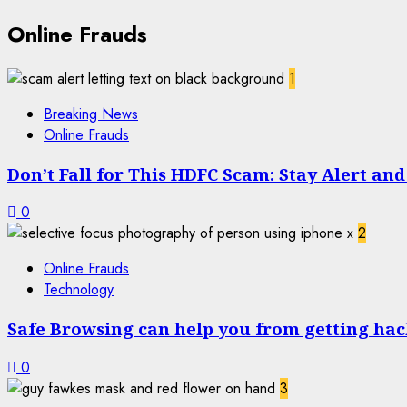
Online Frauds
1
Breaking News
Online Frauds
Don’t Fall for This HDFC Scam: Stay Alert an
0
2
Online Frauds
Technology
Safe Browsing can help you from getting ha
0
3