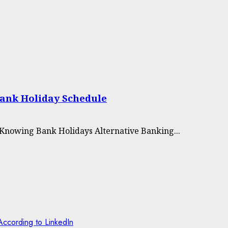
Bank Holiday Schedule
f Knowing Bank Holidays Alternative Banking...
IFE
4 Guinness
Sustainability
HANGING
World Records
Tips for Living
PORTS
BTS broke in
Green Daily
UOTES
2022
According to LinkedIn