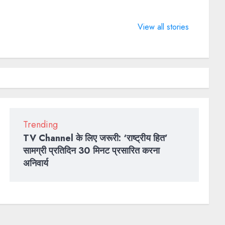
What does 7
LIFE
4 Guinn
Days of
CHANGING
World R
View all stories
Valentine
SPORTS
BTS brok
means?
QUOTES
2022
Trending
TV Channel के लिए जरूरी: ‘राष्ट्रीय हित’
सामग्री प्रतिदिन 30 मिनट प्रसारित करना
अनिवार्य