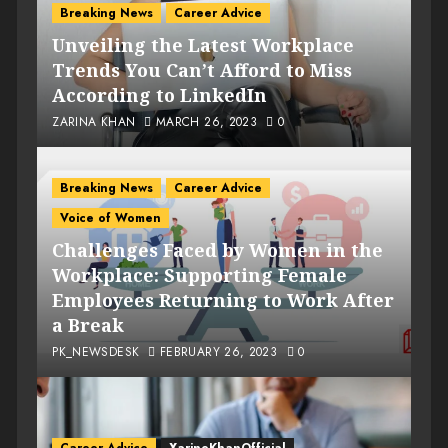
Breaking News
Career Advice
Unveiling the Latest Workplace
Trends You Can’t Afford to Miss
According to LinkedIn
ZARINA KHAN
MARCH 26, 2023
0
Breaking News
Career Advice
Voice of Women
Challenges Faced by Women in the
Workplace: Supporting Female
Employees Returning to Work After
a Break
PK_NEWSDESK
FEBRUARY 26, 2023
0