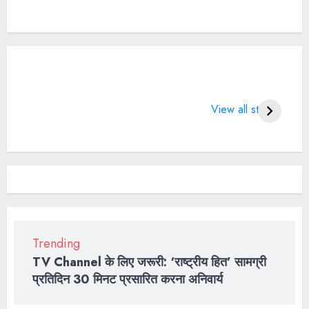
What does 7
LIFE CHANGING
4 
Days of Valentine
SPORTS QUOTES
Wo
View all stories
means?
BT
2
Trending
TV Channel के लिए जरूरी: ‘राष्ट्रीय हित’ सामग्री
प्रतिदिन 30 मिनट प्रसारित करना अनिवार्य