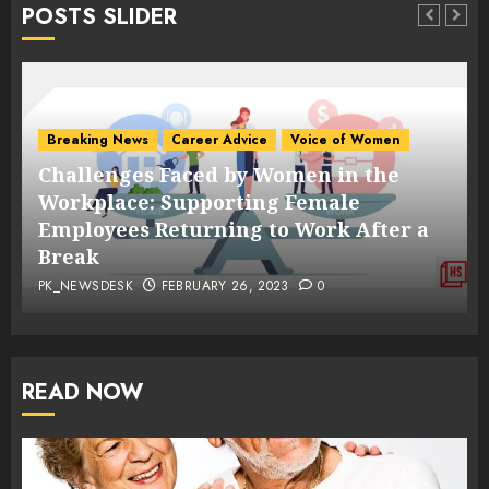
POSTS SLIDER
Breaking News
Career Advice
Voice of Women
Challenges Faced by Women in the
s
Workplace: Supporting Female
Employees Returning to Work After a
Break
PK_NEWSDESK
FEBRUARY 26, 2023
0
READ NOW