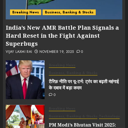
Breaking News
Business, Banking & Stocks
India’s New AMR Battle Plan Signals a
Hard Reset in the Fight Against
Superbugs
VIJAY LAXMI RAI
NOVEMBER 19, 2025
0
Breaking News
Business, Banking & Stocks
टैरिफ़ नीति पर यू-टर्न: ट्रंप का बढ़ती महंगाई
के दबाव में बड़ा कदम
0
Breaking News
Business, Banking & Stocks
Technology
PM Modi’s Bhutan Visit 2025: