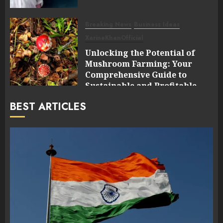
Breaking News
Business Ideas
XarineKhanOfficial
Unlocking the Potential of
Mushroom Farming: Your
Comprehensive Guide to
Sustainable and Profitable
Cultivation
BEST ARTICLES
0