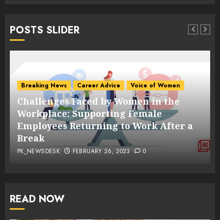
POSTS SLIDER
Breaking News
Career Advice
Voice of Women
Challenges Faced by Women in the
s
Workplace: Supporting Female
Employees Returning to Work After a
Break
PK_NEWSDESK
FEBRUARY 26, 2023
0
READ NOW