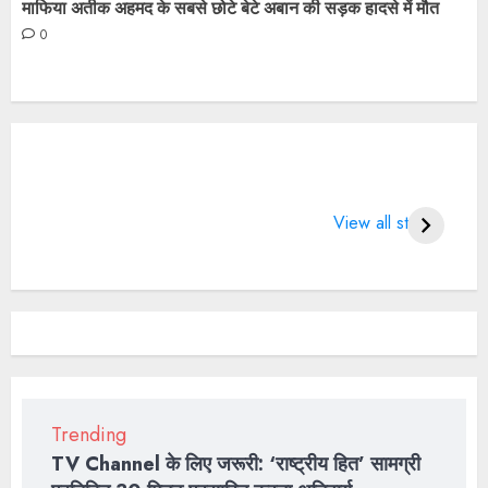
माफिया अतीक अहमद के सबसे छोटे बेटे अबान की सड़क हादसे में मौत
0
What does 7
LIFE CHANGING
4 
Days of Valentine
SPORTS QUOTES
Wo
View all stories
means?
BT
2
Trending
TV Channel के लिए जरूरी: ‘राष्ट्रीय हित’ सामग्री