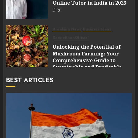
Online Tutor in India in 2023
0
Breaking News
Business Ideas
XarineKhanOfficial
Unlocking the Potential of
Mushroom Farming: Your
Comprehensive Guide to
Sustainable and Profitable
Cultivation
BEST ARTICLES
0