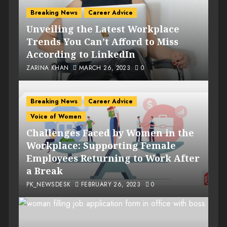
Breaking News
Career Advice
Unveiling the Latest Workplace
Trends You Can’t Afford to Miss
According to LinkedIn
ZARINA KHAN
MARCH 26, 2023
0
Breaking News
Career Advice
Voice of Women
Challenges Faced by Women in the
Workplace: Supporting Female
Employees Returning to Work After
a Break
PK_NEWSDESK
FEBRUARY 26, 2023
0