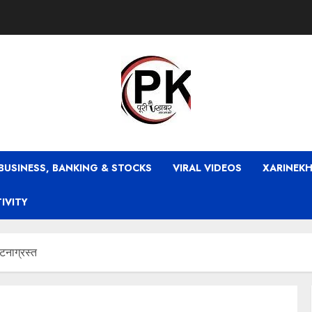
BUSINESS, BANKING & STOCKS
VIRAL VIDEOS
XARINEKH
TIVITY
घटनाग्रस्त