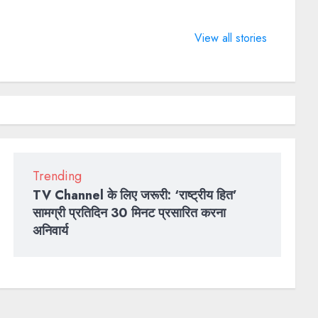
What does 7
LIFE
4 Guinn
Days of
CHANGING
World R
View all stories
Valentine
SPORTS
BTS brok
means?
QUOTES
2022
Trending
TV Channel के लिए जरूरी: ‘राष्ट्रीय हित’
सामग्री प्रतिदिन 30 मिनट प्रसारित करना
अनिवार्य