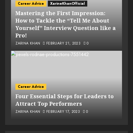
Career Advice
XarineKhanOfficial
Mastering the First Impression:
How to Tackle the “Tell Me About
Yourself” Interview Question like a
Pro!
ZARINA KHAN
FEBRUARY 21, 2023
0
Career Advice
Four Essential Steps for Leaders to
Attract Top Performers
ZARINA KHAN
FEBRUARY 17, 2023
0