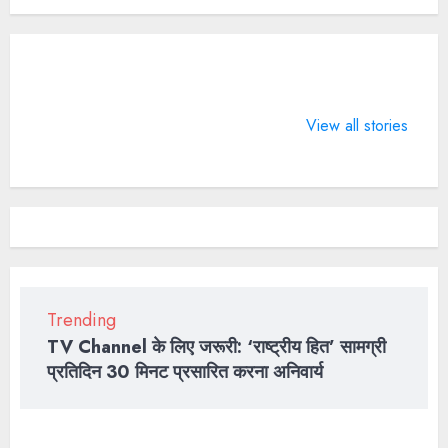
What does 7
LIFE
4 Guinness
Days of
CHANGING
World Rec
View all stories
Valentine
SPORTS
BTS broke 
means?
QUOTES
2022
Trending
TV Channel के लिए जरूरी: ‘राष्ट्रीय हित’ सामग्री
प्रतिदिन 30 मिनट प्रसारित करना अनिवार्य