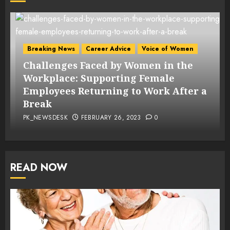
Breaking News
Career Advice
Voice of Women
Challenges Faced by Women in the
s
Workplace: Supporting Female
Employees Returning to Work After a
Break
PK_NEWSDESK
FEBRUARY 26, 2023
0
READ NOW