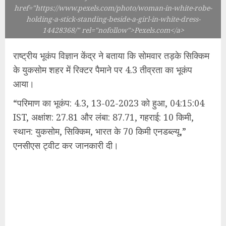
href="https://www.pexels.com/photo/woman-in-white-robe-
holding-a-stick-standing-beside-a-girl-in-white-dress-
14428368/" rel="nofollow">Pexels.com</a>
राष्ट्रीय भूकंप विज्ञान केंद्र ने बताया कि सोमवार तड़के सिक्किम
के युकसोम शहर में रिक्टर पैमाने पर 4.3 तीव्रता का भूकंप
आया।
“परिमाण का भूकंप: 4.3, 13-02-2023 को हुआ, 04:15:04
IST, अक्षांश: 27.81 और लंबा: 87.71, गहराई: 10 किमी,
स्थान: युकसोम, सिक्किम, भारत के 70 किमी एनडब्ल्यू,”
एनसीएस ट्वीट कर जानकारी दी।