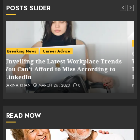
POSTS SLIDER
Breaking News
Career Advice
Voice of Women
Challenges Faced by Women in the
s
Workplace: Supporting Female
Employees Returning to Work After a
Break
PK_NEWSDESK
FEBRUARY 26, 2023
0
READ NOW