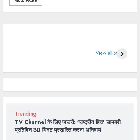
READ MORE
What does 7
LIFE CHANGING
4 
Days of Valentine
SPORTS QUOTES
Wo
View all stories
means?
BT
2
Trending
TV Channel के लिए जरूरी: ‘राष्ट्रीय हित’ सामग्री
प्रतिदिन 30 मिनट प्रसारित करना अनिवार्य