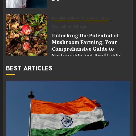
Breaking News
Business Ideas
XarineKhanOfficial
Unlocking the Potential of
Mushroom Farming: Your
Comprehensive Guide to
Sustainable and Profitable
Cultivation
BEST ARTICLES
0