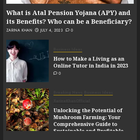
What is Atal Pension Yojana (APY) and
its Benefits? Who can be a Beneficiary?
ZARINA KHAN
JULY 4, 2023
0
Business Ideas
How to Make a Living as an
Online Tutor in India in 2023
0
Breaking News
Business Ideas
XarineKhanOfficial
Unlocking the Potential of
Mushroom Farming: Your
Comprehensive Guide to
Sustainable and Profitable
Cultivation