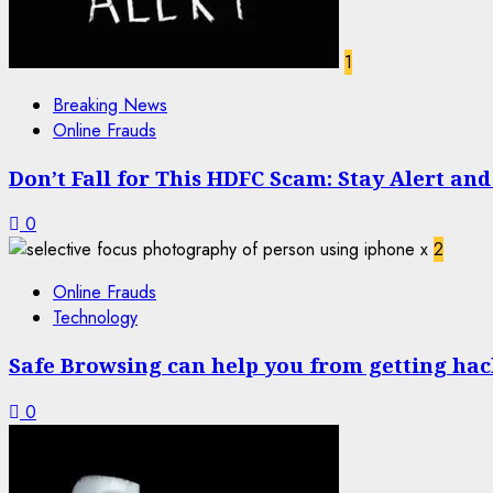
1
Breaking News
Online Frauds
Don’t Fall for This HDFC Scam: Stay Alert an
0
2
Online Frauds
Technology
Safe Browsing can help you from getting ha
0