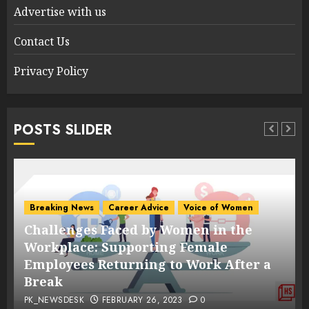
Advertise with us
Contact Us
Privacy Policy
POSTS SLIDER
Breaking News
Career Advice
Voice of Women
Challenges Faced by Women in the
s
Workplace: Supporting Female
Employees Returning to Work After a
Break
PK_NEWSDESK
FEBRUARY 26, 2023
0