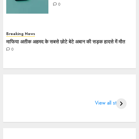
0
Breaking News
माफिया अतीक अहमद के सबसे छोटे बेटे अबान की सड़क हादसे में मौत
0
What does 7
LIFE CHANGING
4 
Days of Valentine
SPORTS QUOTES
Wo
View all stories
means?
BT
2