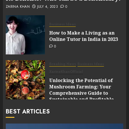
ZARINA KHAN
JULY 4, 2023
0
Business Ideas
How to Make a Living as an
Online Tutor in India in 2023
0
Breaking News
Business Ideas
XarineKhanOfficial
Unlocking the Potential of
Mushroom Farming: Your
Comprehensive Guide to
Sustainable and Profitable
Cultivation
BEST ARTICLES
0