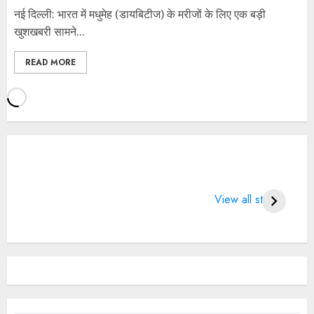
नई दिल्ली: भारत में मधुमेह (डायबिटीज) के मरीजों के लिए एक बड़ी
खुशखबरी सामने...
READ MORE
What does 7
LIFE CHANGING
4 
Days of Valentine
SPORTS QUOTES
Wo
View all stories
means?
BT
2